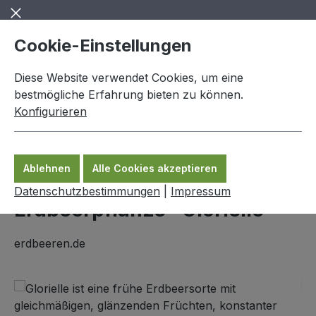
Zum Hauptinhalt springen
Cookie-Einstellungen
Diese Website verwendet Cookies, um eine
bestmögliche Erfahrung bieten zu können.
Konfigurieren
0,00 €
Ware
Ablehnen
Alle Cookies akzeptieren
Erdbeerpflanzen
Datenschutzbestimmungen
|
Impressum
Erdbeerpflanze "Glorielle"
erdbeeren.de
Bildergalerie überspringen