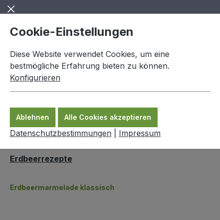
Zum Hauptinhalt springen
Cookie-Einstellungen
Diese Website verwendet Cookies, um eine
bestmögliche Erfahrung bieten zu können.
Konfigurieren
0,00 €
Ware
Ablehnen
Alle Cookies akzeptieren
weitere tolle Seiten
Erdbeerrezepte
Datenschutzbestimmungen
|
Impressum
Erdbeerrezepte
Erdbeermarmelade klassisch