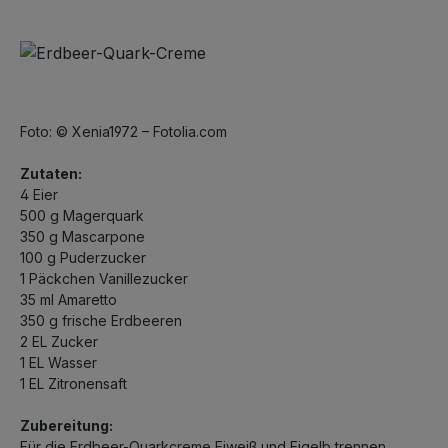
Foto: © Xenia1972 – Fotolia.com
Zutaten:
4 Eier
500 g Magerquark
350 g Mascarpone
100 g Puderzucker
1 Päckchen Vanillezucker
35 ml Amaretto
350 g frische Erdbeeren
2 EL Zucker
1 EL Wasser
1 EL Zitronensaft
Zubereitung:
Für die Erdbeer-Quarkcreme Eiweiß und Eigelb trennen.