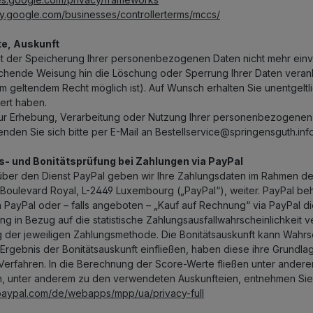
acy.google.com/businesses/controllerterms/mccs/
te, Auskunft
mit der Speicherung Ihrer personenbezogenen Daten nicht mehr einv
chende Weisung hin die Löschung oder Sperrung Ihrer Daten veran
m geltendem Recht möglich ist). Auf Wunsch erhalten Sie unentgelt
ert haben.
ur Erhebung, Verarbeitung oder Nutzung Ihrer personenbezogenen 
nden Sie sich bitte per E-Mail an Bestellservice@springensguth.info
ts- und Bonitätsprüfung bei Zahlungen via PayPal
über den Dienst PayPal geben wir Ihre Zahlungsdaten im Rahmen der 
4 Boulevard Royal, L-2449 Luxembourg („PayPal“), weiter. PayPal beh
ia PayPal oder – falls angeboten – „Kauf auf Rechnung“ via PayPal d
ung in Bezug auf die statistische Zahlungsausfallwahrscheinlichke
ng der jeweiligen Zahlungsmethode. Die Bonitätsauskunft kann Wahrs
 Ergebnis der Bonitätsauskunft einfließen, haben diese ihre Grundl
n Verfahren. In die Berechnung der Score-Werte fließen unter andere
n, unter anderem zu den verwendeten Auskunfteien, entnehmen Sie 
paypal.com/de/webapps/mpp/ua/privacy-full