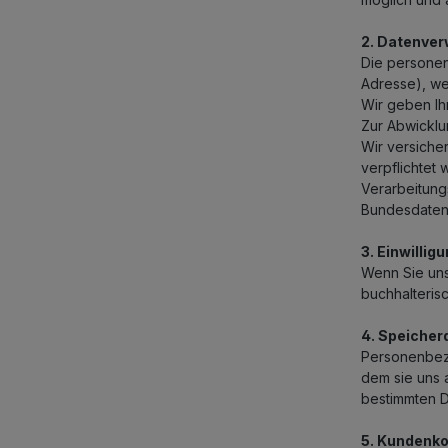
2. Datenve
Die personenb
Adresse), we
Wir geben Ih
Zur Abwicklu
Wir versiche
verpflichtet
Verarbeitung
Bundesdaten
3. Einwillig
Wenn Sie uns
buchhalteris
4. Speicher
Personenbezo
dem sie uns 
bestimmten D
5. Kundenk