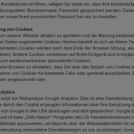
 Kundenkonto eröffnen, willigen Sie damit ein, dass Ihre Bestands
utzungsdaten (Benutzername, Passwort) gespeichert werden. Dadurch
 sowie Ihrem persönlichen Passwort bei uns zu bestellen.
ng von Cookies
h unserer Website attraktiv zu gestalten und die Nutzung bestimm
n Seiten sogenannte Cookies. Hierbei handelt es sich um kleine Te
endeten Cookies werden nach dem Ende der Browser-Sitzung, also 
kies). Andere Cookies verbleiben auf Ihrem Endgerät und ermögli
uch wiederzuerkennen (persistente Cookies).
hren Browser so einstellen, dass Sie über das Setzen von Cookies
ahme von Cookies für bestimmte Fälle oder generell ausschließen. 
ite eingeschränkt sein.
alytics
 nutzt zur Webanalyse Google Analytics. Dies ist eine Dienstleistun
ie durch den Cookie erzeugten Informationen über Ihre Benutzung di
 von Google in den USA übertragen und dort gespeichert. Google
d ist beim „Safe Harbor“-Programm des US-Handelsministeriums regi
Website auszuwerten, um Reports über die Websiteaktivitäten für 
rnetnutzung verbundene Dienstleistungen an uns zu erbringen. Goog