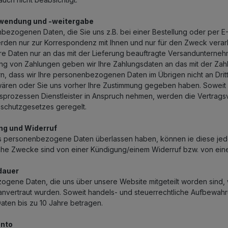
rwendung und -weitergabe
ezogenen Daten, die Sie uns z.B. bei einer Bestellung oder per E-Ma
rden nur zur Korrespondenz mit Ihnen und nur für den Zweck verarb
re Daten nur an das mit der Lieferung beauftragte Versandunternehm
ng von Zahlungen geben wir Ihre Zahlungsdaten an das mit der Zahlun
rn, dass wir Ihre personenbezogenen Daten im Übrigen nicht an Drit
 wären oder Sie uns vorher Ihre Zustimmung gegeben haben. Soweit
sprozessen Dienstleister in Anspruch nehmen, werden die Vertrag
schutzgesetzes geregelt.
ung und Widerruf
 personenbezogene Daten überlassen haben, können ie diese jede
che Zwecke sind von einer Kündigung/einem Widerruf bzw. von eine
dauer
gene Daten, die uns über unsere Website mitgeteilt worden sind, we
anvertraut wurden. Soweit handels- und steuerrechtliche Aufbewahr
aten bis zu 10 Jahre betragen.
onto