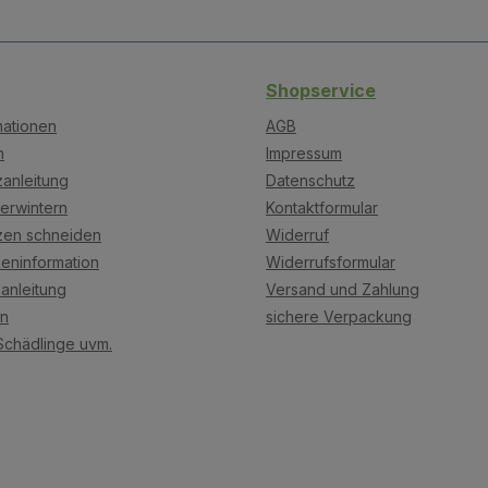
Shopservice
mationen
AGB
n
Impressum
anleitung
Datenschutz
erwintern
Kontaktformular
zen schneiden
Widerruf
eninformation
Widerrufsformular
anleitung
Versand und Zahlung
on
sichere Verpackung
Schädlinge uvm.