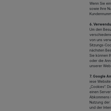
Wenn Sie ein
sowie Ihre N
Kundennummer
6. Verwendu
Um den Besuc
verschiedene
von uns verw
Sitzungs-Coo
nächsten Bes
Sie können I
oder die Ann
unserer Webs
7. Google An
iese Website
„Cookies“. D
einen Server
Abkommens un
Nutzung der 
und der Inte