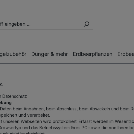
gelzubehör
Dünger & mehr
Erdbeerpflanzen
Erdbee
tz
m Datenschutz
hebung
Daten beim Anbahnen, beim Abschluss, beim Abwickeln und beim R
peichert und verarbeitet.
uf unseren Webseiten wird protokolliert. Erfasst werden im Wesentl
 Browsertyp und das Betriebssystem Ihres PC sowie die von Ihnen bet
uch nicht beabsichtigt.