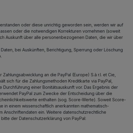
erstanden oder diese unrichtig geworden sein, werden wir auf
lassen oder die notwendigen Korrekturen vornehmen (soweit
lich Auskunft über alle personenbezogenen Daten, die wir über
Daten, bei Auskünften, Berichtigung, Sperrung oder Löschung
.
Zahlungsabwicklung an die PayPal (Europe) S.à r.l. et Cie,
ält sich für die Zahlungsmethoden Kreditkarte via PayPal,
ie Durchführung einer Bonitätsauskunft vor. Das Ergebnis der
it verwendet PayPal zum Zwecke der Entscheidung über die
cheinlichkeitswerte enthalten (sog. Score-Werte). Soweit Score-
age in einem wissenschaftlich anerkannten mathematisch-
m Anschriftendaten ein. Weitere datenschutzrechtliche
bitte der Datenschutzerklärung von PayPal: