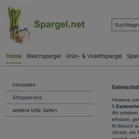
m Hauptinhalt springen
Zur Suche springen
Zur Hauptnavigation springen
Home
Bleichspargel
Grün- & Violettspargel
Spar
Infoseiten
Datenschu
Shopservice
Hinweise zu
1. Datener
weitere tolle Seiten
Wir erheben 
erhoben, ges
Ihr Besuch a
Uhrzeit, der
möglich und a