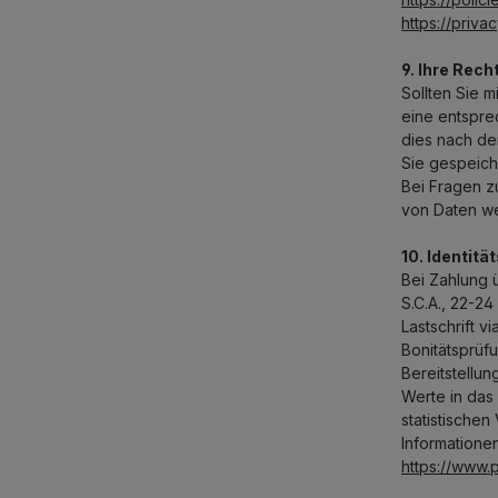
https://priv
9. Ihre Rech
Sollten Sie 
eine entspre
dies nach de
Sie gespeich
Bei Fragen z
von Daten we
10. Identitä
Bei Zahlung 
S.C.A., 22-2
Lastschrift v
Bonitätsprüf
Bereitstellu
Werte in das
statistische
Informatione
https://www.