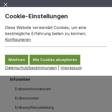
Zum Hauptinhalt springen
Cookie-Einstellungen
Diese Website verwendet Cookies, um eine
bestmögliche Erfahrung bieten zu können.
Konfigurieren
0,00 €
Ware
Ablehnen
Alle Cookies akzeptieren
Infoseiten
Spargelpflanzeninformation
Datenschutzbestimmungen
|
Impressum
Infoseiten
Erdbeerinformationen
Erdbeersorten
Erdbeerpflanzanleitung