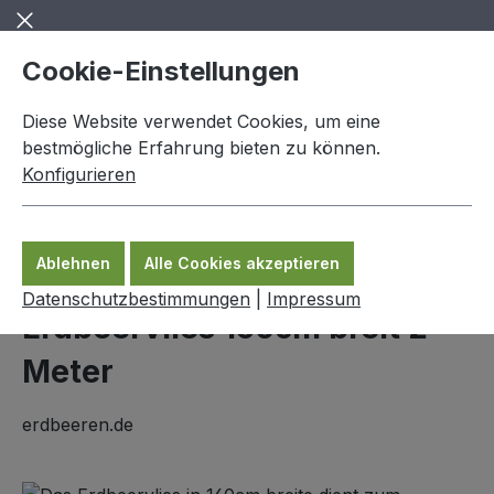
Zum Hauptinhalt springen
Cookie-Einstellungen
Diese Website verwendet Cookies, um eine
bestmögliche Erfahrung bieten zu können.
Konfigurieren
0,00 €
Ware
Ablehnen
Alle Cookies akzeptieren
Erdbeerzubehör
Datenschutzbestimmungen
|
Impressum
Erdbeervlies 160cm breit 2
Meter
erdbeeren.de
Bildergalerie überspringen