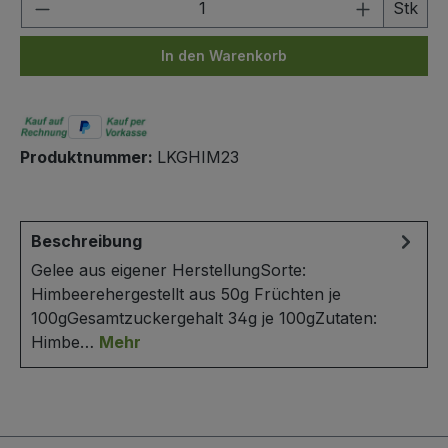
Produkt Anzahl: Gib den gewünschten We
Stk
In den Warenkorb
Produktnummer:
LKGHIM23
Beschreibung
Gelee aus eigener HerstellungSorte:
Himbeerehergestellt aus 50g Früchten je
100gGesamtzuckergehalt 34g je 100gZutaten:
Himbe…
Mehr