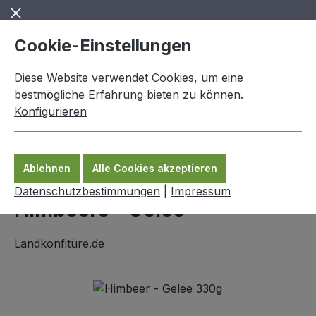
Zum Hauptinhalt springen
Cookie-Einstellungen
Diese Website verwendet Cookies, um eine
bestmögliche Erfahrung bieten zu können.
Konfigurieren
0,00 €
Ware
Ablehnen
Alle Cookies akzeptieren
Landkonfitüre
Datenschutzbestimmungen
|
Impressum
Himbeere - Gelee
Landkonfitüre.de
Bildergalerie überspringen