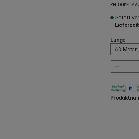
Preise inkl. Mw
Sofort ve
Lieferzei
ausw
Länge
Produkt
Produktnu