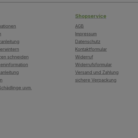
Shopservice
mationen
AGB
n
Impressum
anleitung
Datenschutz
erwintern
Kontaktformular
zen schneiden
Widerruf
eninformation
Widerrufsformular
anleitung
Versand und Zahlung
on
sichere Verpackung
Schädlinge uvm.