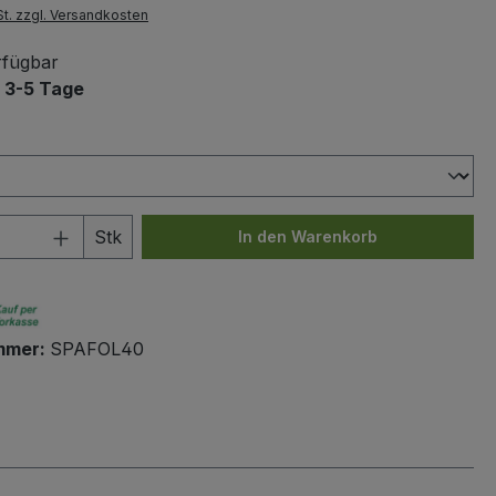
St. zzgl. Versandkosten
rfügbar
t 3-5 Tage
ählen
 Anzahl: Gib den gewünschten Wert ein 
Stk
In den Warenkorb
mmer:
SPAFOL40