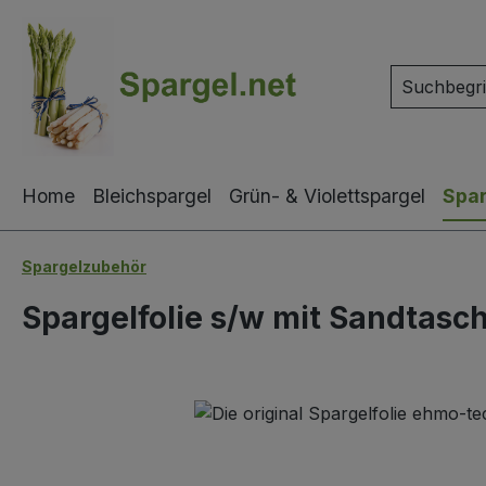
m Hauptinhalt springen
Zur Suche springen
Zur Hauptnavigation springen
Home
Bleichspargel
Grün- & Violettspargel
Spa
Spargelzubehör
Spargelfolie s/w mit Sandtasc
Bildergalerie überspringen