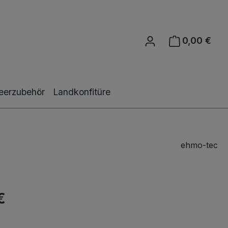
0,00 €
Ware
eerzubehör
Landkonfitüre
ehmo-tec
€