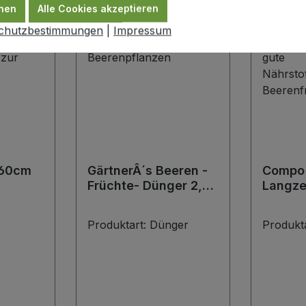
nen
Alle Cookies akzeptieren
chutzbestimmungen
|
Impressum
160cm
GärtnerÂ´s Beeren -
Compo 
Früchte- Dünger 2,5
Langze
kg
Produktart:
Dünger
Produkt