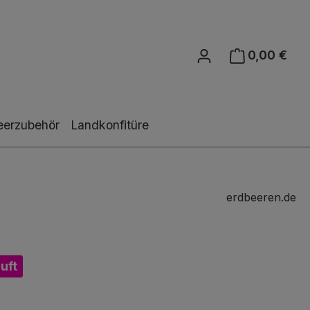
0,00 €
Ware
eerzubehör
Landkonfitüre
erdbeeren.de
uft