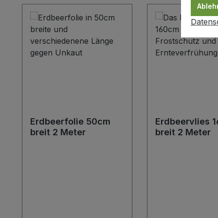
Ableh
Produktgalerie überspringen
Datens
Erdbeerfolie 50cm
Erdbeervlies 
breit 2 Meter
breit 2 Meter