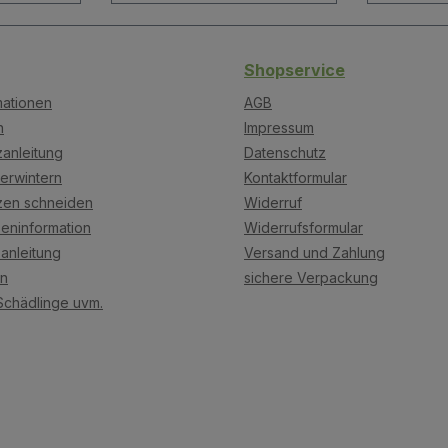
Shopservice
mationen
AGB
n
Impressum
anleitung
Datenschutz
erwintern
Kontaktformular
zen schneiden
Widerruf
eninformation
Widerrufsformular
anleitung
Versand und Zahlung
on
sichere Verpackung
Schädlinge uvm.