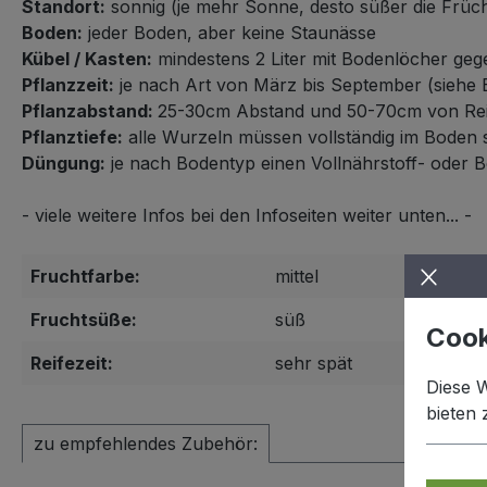
Standort:
sonnig (je mehr Sonne, desto süßer die Früc
Boden:
jeder Boden, aber keine Staunässe
Kübel / Kasten:
mindestens 2 Liter mit Bodenlöcher ge
Pflanzzeit:
je nach Art von März bis September (siehe 
Pflanzabstand:
25-30cm Abstand und 50-70cm von Rei
Pflanztiefe:
alle Wurzeln müssen vollständig im Boden 
Düngung:
je nach Bodentyp einen Vollnährstoff- oder
- viele weitere Infos bei den Infoseiten weiter unten... -
Fruchtfarbe:
mittel
Fruchtsüße:
süß
Cook
Reifezeit:
sehr spät
Diese 
bieten
zu empfehlendes Zubehör: