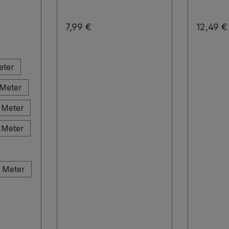
Regulärer Preis:
Regulär
7,99 €
12,49 €
n
eter
 Meter
 Meter
 Meter
 Meter