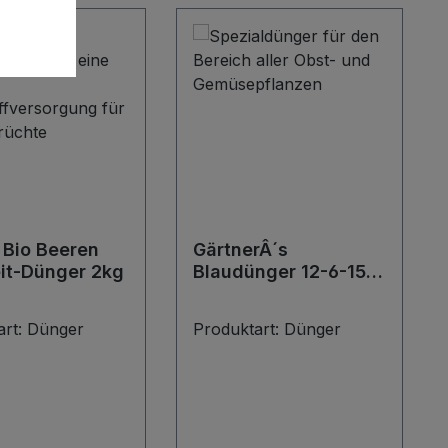
Bio Beeren
GärtnerÂ´s
it-Dünger 2kg
Blaudünger 12-6-15-2
2,5kg
art:
Dünger
Produktart:
Dünger