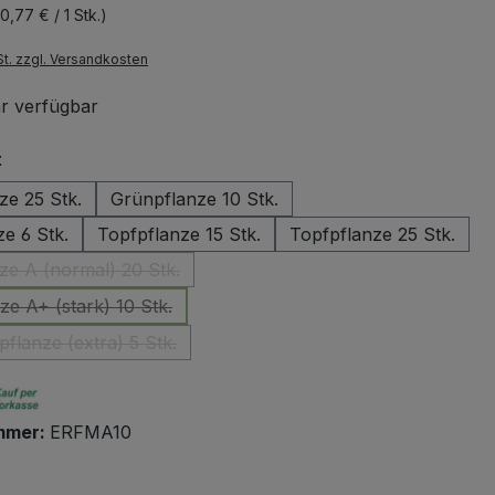
(0,77 € / 1 Stk.)
St. zzgl. Versandkosten
r verfügbar
auswählen
t
ze 25 Stk.
Grünpflanze 10 Stk.
e 6 Stk.
Topfpflanze 15 Stk.
Topfpflanze 25 Stk.
ze A (normal) 20 Stk.
(Diese Option ist zurzeit nicht verfügbar.)
ze A+ (stark) 10 Stk.
(Diese Option ist zurzeit nicht verfügbar.)
flanze (extra) 5 Stk.
(Diese Option ist zurzeit nicht verfügbar.)
mmer:
ERFMA10