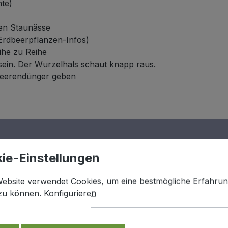
hte)
gen Staunässe
Erdbeerpflanzen-Infos)
he zu Reihe
sein. Der Wurzelhals schaut knapp raus.
 Beerendünger geben
ie-Einstellungen
Website verwendet Cookies, um eine bestmögliche Erfahru
 zu können.
Konfigurieren