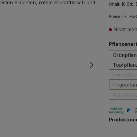
Inhalt:
10 Stk.
Preise inkl. Mw
Nicht meh
Pflanzenar
Grünpflan
Topfpflanz
Frigopflan
Frigopflan
Wartebeetp
Produktnu