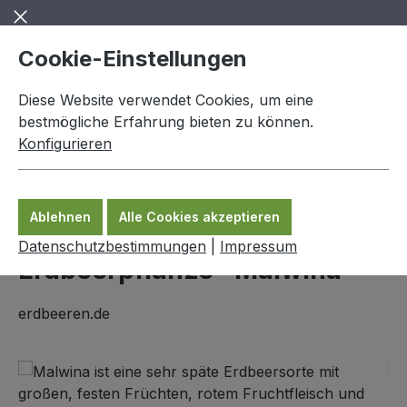
Zum Hauptinhalt springen
Cookie-Einstellungen
Diese Website verwendet Cookies, um eine
bestmögliche Erfahrung bieten zu können.
Konfigurieren
0,00 €
Ware
Ablehnen
Alle Cookies akzeptieren
Erdbeerpflanzen
Datenschutzbestimmungen
|
Impressum
Erdbeerpflanze "Malwina"
erdbeeren.de
Bildergalerie überspringen