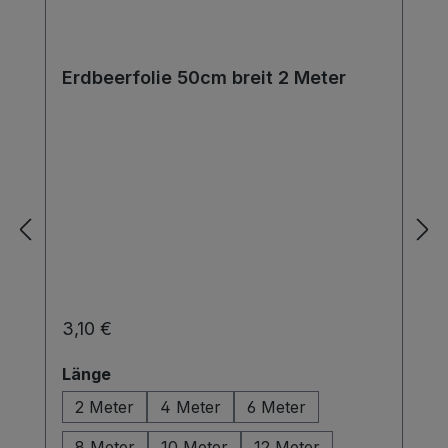
Erdbeerfolie 50cm breit 2 Meter
Regulärer Preis:
3,10 €
auswählen
Länge
2 Meter
4 Meter
6 Meter
8 Meter
10 Meter
12 Meter